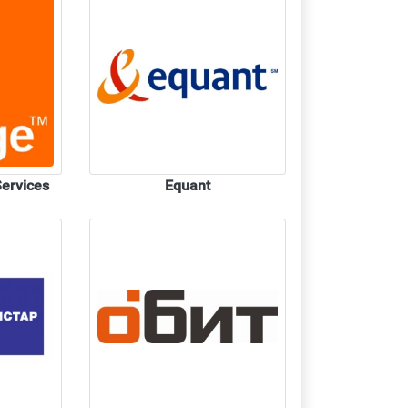
ervices
Equant