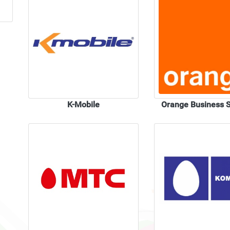
K-Mobile
Orange Business S