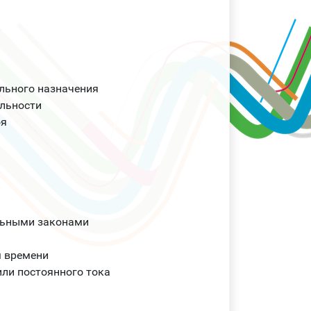
льного назначения
льности
оя
льными законами
м времени
ли постоянного тока